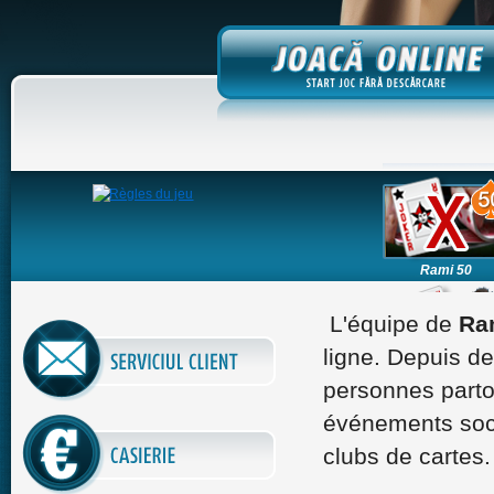
Rami 50
L'équipe de
Ram
ligne. Depuis de
Manie de Joker 
personnes parto
événements soci
clubs de cartes.