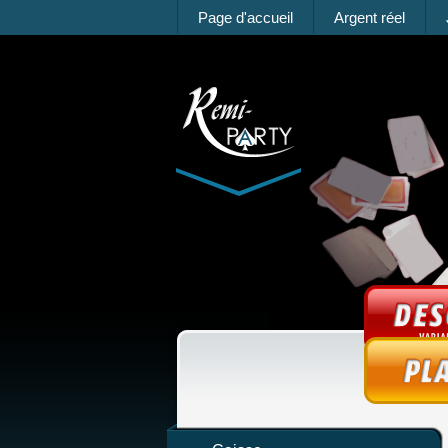
Page d'accueil
Argent réel