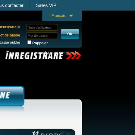
s contacter
Salles VIP
Français
'utilisateur
ot de passe
passe oublié
Rappeler
Joueurs en ligne:
5