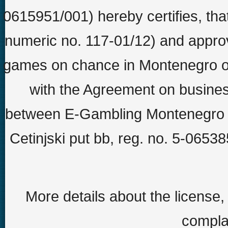
Joker-mánia 5
0615951/001) hereby certifies, tha
Tábla Römi
numeric no. 117-01/12) and approv
games on chance in Montenegro o
with the Agreement on busines
between E-Gambling Montenegro d
Cetinjski put bb, reg. no. 5-065
More details about the license
compla