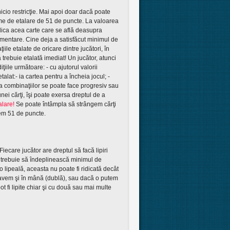
nicio restricţie. Mai apoi doar dacă poate
me de etalare de 51 de puncte. La valoarea
idica acea carte care se află deasupra
amentare. Cine deja a satisfăcut minimul de
ile etalate de oricare dintre jucători, în
 trebuie etalată imediat! Un jucător, atunci
ţiile următoare: - cu ajutorul valorii
alat:- ia cartea pentru a încheia jocul; -
a combinaţiilor se poate face progresiv sau
nei cărţi, îşi poate exersa dreptul de a
alare!
Se poate întâmpla să strângem cărţi
inem 51 de puncte.
iecare jucător are dreptul să facă lipiri
il trebuie să îndeplinească minimul de
 lipeală, aceasta nu poate fi ridicată decât
o avem şi în mână (dublă), sau dacă o putem
ot fi lipite chiar şi cu două sau mai multe