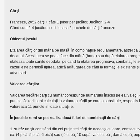
Cărţi
Franceze, 2×52 cărţi + câte 1 joker per jucător, Jucători: 2-4
Când sunt 2-4 jucători, se folosesc 2 pachete de cărţi franceze.
Obiectul jocului
Etalarea cărţilor din mână pe masă, în combinaţiile regulamentare, astfel ca 
decartat. Acest lucru se poate face din mână (hand) sau după etalarea progre
etalează toate cărţile deodată, pe când la etalarea progresivă, combinaţiile 
cazuri este permisă lipirea, adică adăugarea de cărţi la formaţiile existente şi 
adversari.
Valoarea cărţilor
Valoarea fiecărei cărţi cu număr corespunde numărului înscris pe ea; valeţii,
puncte. Jokerii sunt calculaţi la valoarea cărţii pe care o substituie, respect
valorează 11 puncte în toate situaţiile.
În jocul de remi se pot realiza două feluri de combinaţii de cărţi
1. suită:
un şir constând din cel puţin trei cărţi de aceeaşi culoare, consecuti
ex. (4 pică, 5 pică, 6 pică) sau ( 9 cupă, 10 cupă, valet cupă , damă cupă, po