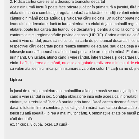
2. Ridică cartea care se află deasupra teancului decartat
Acest din urmă lucru îl poate face oricare jucător în prima tură a jocului, fără 
etala din mână o combinaţie regulamentară satisfăcând condiţia valorii mini
cărţilor din mână poate adăuga şi valoarea cărţii ridicate. Un jucător poate r
teancului de decartare dacă în ture anterioare a etalat deja combinaţii regul
etalare, poate lua cartea din teancul de decartare şi pentru a o lipi la combinaţi
conformitate cu reglementările privind aceasta (LIPIRE). Cartea astfel ridicată
când îi vine rândul, poate să ridice ultima carte de pe teancul decartat în condi
respectivei cărţi decartate poate realiza minimul de etalare, sau dacă deja a et
foloseşte cartea împeună cu altele două pe care le are deja în mână. Etalare
prin hand. Un jucător, atunci când îi vine rândul, între tragerea şi decartarea u
etala.
La închiderea din mână, nu este obligatorie realizarea minimului de et
cu valori atât de mici, încât prin însumarea valorilor celor 14 cărţi să nu obţ
Lipirea
În jocul de remi, completarea combinaţiilor aflate pe masă se numeşte lipire. F
când îi vine rândul în joc. Condiţia obligatorie însă este aceea ca în prealab
etalare, sau trebuie să închidă partida prin hand. Dacă cartea decartată este o
dacă: o folosim într-o combinaţie cu cărțile din mână, sau cartea decartată 
folosi cu altă lipeală (lipirea a mai multor cărți). Combinaţiile aflate pe masă p
cărţi deodată.
ex. (7 cupă, 8 cupă, joker, 10 cupă)