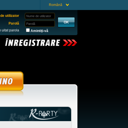
Română
e utilizator
Parolă
 uitat parola
Amintiţi-vă