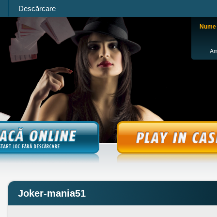
Descărcare
Nume d
Am
Joker-mania51