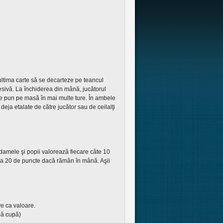
ultima carte să se decarteze pe teancul
sivă. La închiderea din mână, jucătorul
se pun pe masă în mai multe ture. În ambele
deja etalate de către jucător sau de ceilalţi
 damele şi popii valorează fiecare câte 10
iv la 20 de puncte dacă rămân în mână. Aşii
ve ca valoare.
pă cupă)