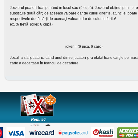
Jockerul poate fi luat punând în locul său (9 cupă). Jockerul obţinut prin lipire
substituie două cărţi de aceeaşi valoare dar de culori diferite, atunci el poate 
respectivele două cărţi de aceeaşi valoare dar de culori diferite!
ex. (6 treflă, joker, 6 cupă)
joker = (6 pică, 6 caro)
Jocul ia sfârşit atunci când unul dintre jucători şi-a etalat toate cărţile pe ma
carte a decartat-o în teancul de decartare.
Remi 50