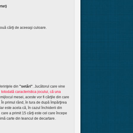
rtet)
două cărţi de aceeaşi culoare.
ferinţele din
"setări"
. Jucătorul care vine
i totodată caracteristica jocului, că una
mijlocul mesei, aceste vor fi cărţile din care
 În primul rând, în tura de după împărţirea
ar este acela că, în cazul închiderii din
l care a primit 15 cărţi este cel care începe
imă carte din teancul de decartare.