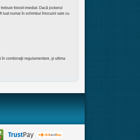
 trebuie folosit imediat. Dacă jockerul
fi luat numai în schimbul înlocuirii sale cu
să în combinaţii regulamentare, şi ultima