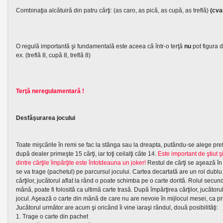
Combinaţia alcătuiră din patru cărţi: (as caro, as pică, as cupă, as treflă)
(cva
O regulă importantă şi fundamentală este aceea că într-o terţă
nu
pot figura 
ex. (treflă 8, cupă 8, treflă 8)
Terţă neregulamentară !
Desfăşurarea jocului
Toate mişcările în remi se fac la stânga sau la dreapta, putându-se alege pre
după dealer primeşte 15 cărţi, iar toţi ceilalţi câte 14.
Este important de ştiut ş
dintre cărţile împărţite este întotdeauna un joker!
Restul de cărţi se aşează în 
se va trage (pachetul) pe parcursul jocului. Cartea decartată are un rol dublu.
cărţilor, jucătorul aflat la rând o poate schimba pe o carte dorită. Rolul secund
mână, poate fi folosită ca ultimă carte trasă. După împărţirea cărţilor, jucătoru
jocul. Aşează o carte din mână de care nu are nevoie în mijlocul mesei, ca pr
Jucătorul următor are acum şi oricând îi vine iaraşi rândul, două posibilităţi:
1. Trage o carte din pachet