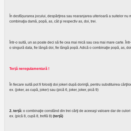
În desfășurarea jocului, despărţirea sau rearanjarea ulterioară a suitelor nu mai
combinaţia damă, popă, as, cât şi respectiv as, doi, trei.
Într-o suită, un as poate deci să fie cea mai mică sau cea mai mare carte. Într-
o singură data, fie lângă doi, fie lângă popă. Adică o combinaţie popă, as, d
Terţă neregulamentară !
În fiecare suită pot fi folosiţi doi jokeri după dorinţă, pentru substituirea cărţilor
ex. (joker, as cupă, joker) sau (pică 6, joker, joker, pică 9)
2. terţă:
o combinaţie constând din trei cărţi de aceeaşi valoare dar de culori d
ex. (pică 8, cupă 8, treflă 8)
(terţă)